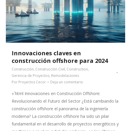
Innovaciones claves en
construcción offshore para 2024
Construcción
,
Construcción Civil
,
Construction
,
Gerencia de Proyectos
,
Remodelaciones
Por
Proyectos Cecor
Deja un comentario
«`html Innovaciones en Construcción Offshore:
Revolucionando el Futuro del Sector ¿Está cambiando la
construcción offshore el panorama de la ingeniería
moderna? La construcción offshore ha sido un pilar
fundamental en el desarrollo de proyectos energéticos y