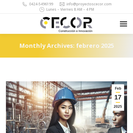
0424-5496199
info@proyectoscecor.com
Lunes – Viernes 8 AM – 4 PM
Search:
Monthly Archives:
febrero 2025
You are here:
Feb
17
2025