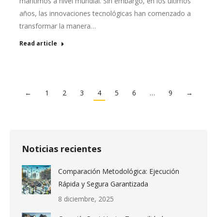
marítimos a nivel mundial. Sin embargo, en los últimos
años, las innovaciones tecnológicas han comenzado a
transformar la manera…
Read article
←
1
2
3
4
5
6
…
9
→
Noticias recientes
Comparación Metodológica: Ejecución
Rápida y Segura Garantizada
8 diciembre, 2025