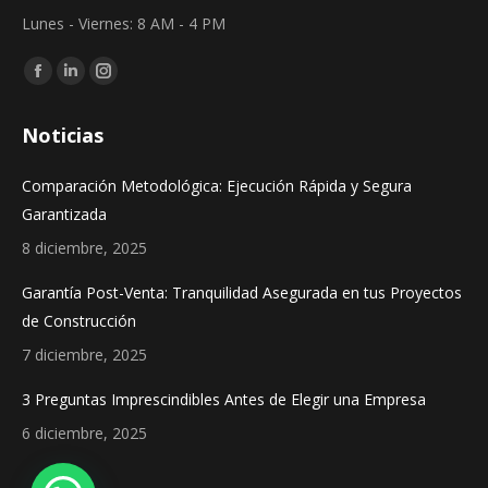
Lunes - Viernes: 8 AM - 4 PM
Find us on:
Facebook
Linkedin
Instagram
page
page
page
Noticias
opens
opens
opens
in
in
in
Comparación Metodológica: Ejecución Rápida y Segura
new
new
new
Garantizada
window
window
window
8 diciembre, 2025
Garantía Post-Venta: Tranquilidad Asegurada en tus Proyectos
de Construcción
7 diciembre, 2025
3 Preguntas Imprescindibles Antes de Elegir una Empresa
6 diciembre, 2025