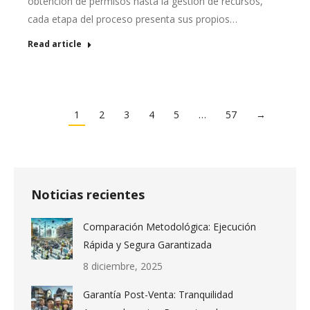
obtención de permisos hasta la gestión de recursos,
cada etapa del proceso presenta sus propios…
Read article
1
2
3
4
5
…
57
→
Noticias recientes
Comparación Metodológica: Ejecución
Rápida y Segura Garantizada
8 diciembre, 2025
Garantía Post-Venta: Tranquilidad