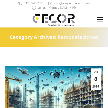
0424-5496199
info@proyectoscecor.com
Lunes – Viernes 8 AM – 4 PM
Search:
Category Archives:
Remodelaciones
You are here:
Dic
8
2025