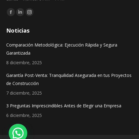
Find us on:
Facebook
Linkedin
Instagram
page
page
page
Noticias
opens
opens
opens
in
in
in
Comparación Metodológica: Ejecución Rápida y Segura
new
new
new
Garantizada
window
window
window
8 diciembre, 2025
Garantía Post-Venta: Tranquilidad Asegurada en tus Proyectos
de Construcción
7 diciembre, 2025
3 Preguntas Imprescindibles Antes de Elegir una Empresa
6 diciembre, 2025