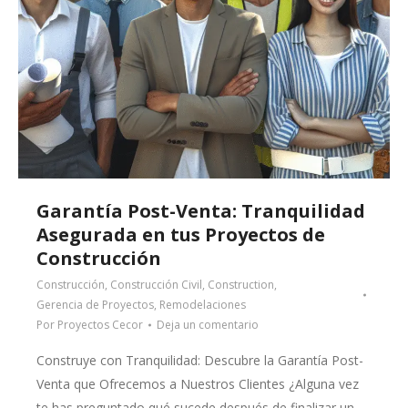
Garantía Post-Venta: Tranquilidad
Asegurada en tus Proyectos de
Construcción
Construcción
,
Construcción Civil
,
Construction
,
Gerencia de Proyectos
,
Remodelaciones
Por
Proyectos Cecor
Deja un comentario
Construye con Tranquilidad: Descubre la Garantía Post-
Venta que Ofrecemos a Nuestros Clientes ¿Alguna vez
te has preguntado qué sucede después de finalizar un