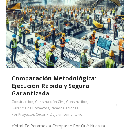
Comparación Metodológica:
Ejecución Rápida y Segura
Garantizada
Construcción
,
Construcción Civil
,
Construction
,
Gerencia de Proyectos
,
Remodelaciones
Por
Proyectos Cecor
Deja un comentario
«`html Te Retamos a Comparar: Por Qué Nuestra