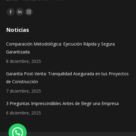
Find us on:
Facebook
Linkedin
Instagram
page
page
page
Noticias
opens
opens
opens
in
in
in
Comparación Metodológica: Ejecución Rápida y Segura
new
new
new
Garantizada
window
window
window
8 diciembre, 2025
Garantía Post-Venta: Tranquilidad Asegurada en tus Proyectos
de Construcción
7 diciembre, 2025
3 Preguntas Imprescindibles Antes de Elegir una Empresa
6 diciembre, 2025