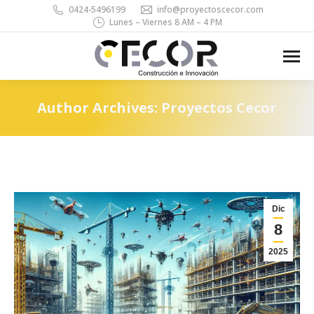
0424-5496199
info@proyectoscecor.com
Lunes – Viernes 8 AM – 4 PM
Search:
Author Archives:
Proyectos Cecor
You are here:
Dic
8
2025