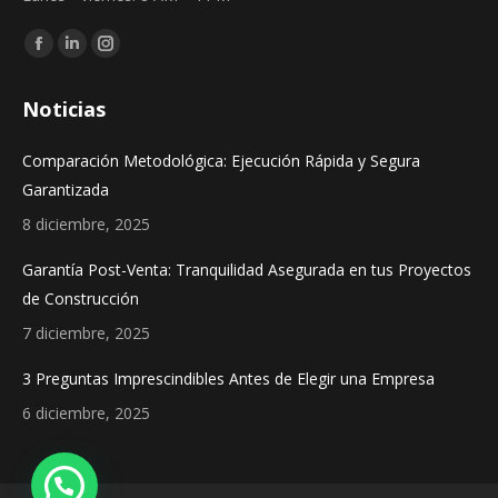
Find us on:
Facebook
Linkedin
Instagram
page
page
page
Noticias
opens
opens
opens
in
in
in
Comparación Metodológica: Ejecución Rápida y Segura
new
new
new
Garantizada
window
window
window
8 diciembre, 2025
Garantía Post-Venta: Tranquilidad Asegurada en tus Proyectos
de Construcción
7 diciembre, 2025
3 Preguntas Imprescindibles Antes de Elegir una Empresa
6 diciembre, 2025