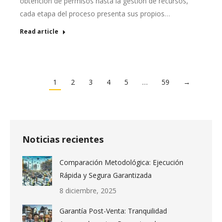
obtención de permisos hasta la gestión de recursos,
cada etapa del proceso presenta sus propios…
Read article
1
2
3
4
5
…
59
→
Noticias recientes
Comparación Metodológica: Ejecución
Rápida y Segura Garantizada
8 diciembre, 2025
Garantía Post-Venta: Tranquilidad