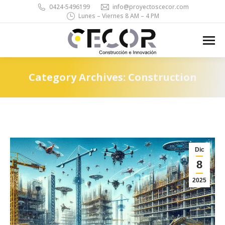
0424-5496199
info@proyectoscecor.com
Lunes – Viernes 8 AM – 4 PM
Search:
Category Archives:
Construction
You are here:
Dic
8
2025