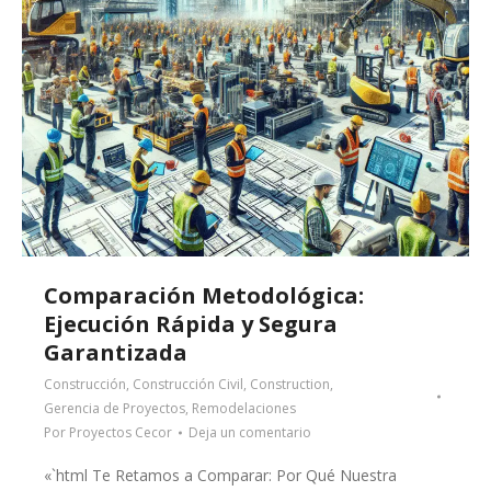
Comparación Metodológica:
Ejecución Rápida y Segura
Garantizada
Construcción
,
Construcción Civil
,
Construction
,
Gerencia de Proyectos
,
Remodelaciones
Por
Proyectos Cecor
Deja un comentario
«`html Te Retamos a Comparar: Por Qué Nuestra