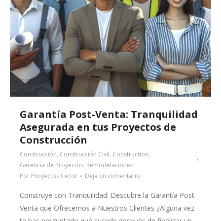
Garantía Post-Venta: Tranquilidad
Asegurada en tus Proyectos de
Construcción
Construcción
,
Construcción Civil
,
Construction
,
Gerencia de Proyectos
,
Remodelaciones
Por
Proyectos Cecor
Deja un comentario
Construye con Tranquilidad: Descubre la Garantía Post-
Venta que Ofrecemos a Nuestros Clientes ¿Alguna vez
te has preguntado qué sucede después de finalizar un