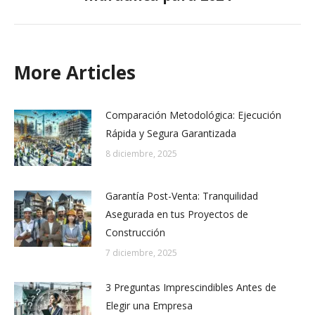
post:
More Articles
Comparación Metodológica: Ejecución
Rápida y Segura Garantizada
8 diciembre, 2025
Garantía Post-Venta: Tranquilidad
Asegurada en tus Proyectos de
Construcción
7 diciembre, 2025
3 Preguntas Imprescindibles Antes de
Elegir una Empresa