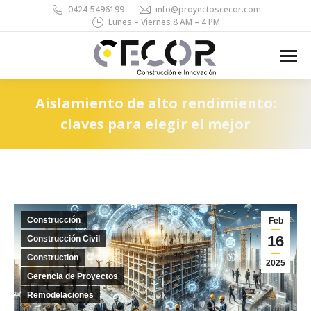
0424-5496199
info@proyectoscecor.com
Lunes – Viernes 8 AM – 4 PM
Search:
Aislamiento de alto rendimiento:
claves para elegir el mejor
You are here:
Construcción
Feb
16
Construcción Civil
Construction
2025
Gerencia de Proyectos
Remodelaciones