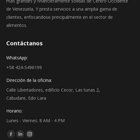
más grandes y financieramente sólidas de Centro Occidente
de Venezuela, Y presta servicios a una amplia gama de
clientes, enfocandose principalmente en el sector de
alimentos.
Contáctanos
WhatsApp:
+58 424-5496199
Dirección de la oficina:
Calle Libertadores, edificio Cecor, Las tunas 2,
Cabudare, Edo Lara
Horario:
Lunes - Viernes: 8 AM - 4 PM
Find us on:
Facebook
Linkedin
Instagram