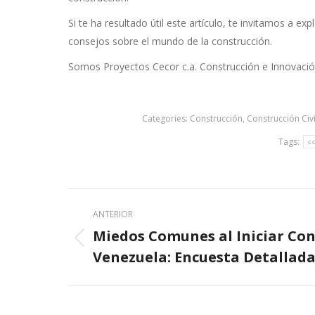
Si te ha resultado útil este artículo, te invitamos a e
consejos sobre el mundo de la construcción.
Somos Proyectos Cecor c.a. Construcción e Innovació
Categories:
Construcción
,
Construcción Civi
Tags:
c
Post
ANTERIOR
navigation
Miedos Comunes al Iniciar Con
Previous
Venezuela: Encuesta Detallad
post: