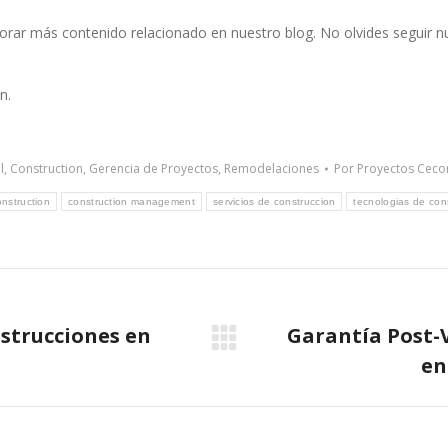
xplorar más contenido relacionado en nuestro blog. No olvides seguir nue
n.
l
,
Construction
,
Gerencia de Proyectos
,
Remodelaciones
Por
Proyectos Ceco
onstruction
construction management
servicios de construccion
tecnologias de con
strucciones en
Garantía Post-
Next
a
en
post: