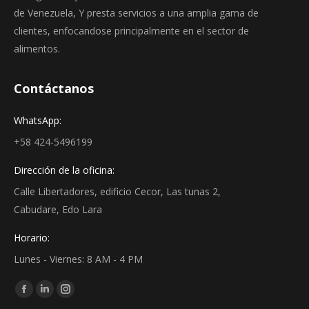
de Venezuela, Y presta servicios a una amplia gama de
clientes, enfocandose principalmente en el sector de
alimentos.
Contáctanos
WhatsApp:
+58 424-5496199
Dirección de la oficina:
Calle Libertadores, edificio Cecor, Las tunas 2,
Cabudare, Edo Lara
Horario:
Lunes - Viernes: 8 AM - 4 PM
Find us on:
Facebook
Linkedin
Instagram