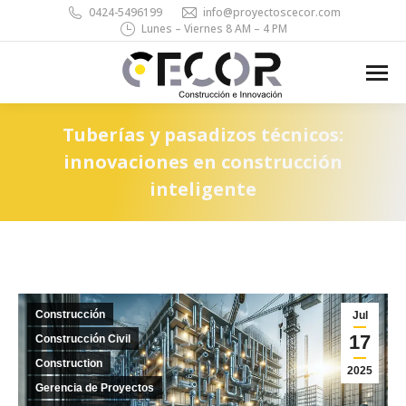
0424-5496199
info@proyectoscecor.com
Lunes – Viernes 8 AM – 4 PM
Search:
Tuberías y pasadizos técnicos:
innovaciones en construcción
inteligente
You are here:
Construcción
Jul
17
Construcción Civil
Construction
2025
Gerencia de Proyectos