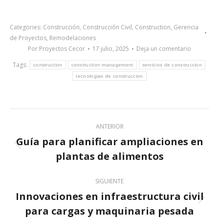
Categories:
Construcción
,
Construcción Civil
,
Construction
,
Gerencia
de Proyectos
,
Remodelaciones
Por
Proyectos Cecor
17 julio, 2025
Deja un comentario
Tags:
construction
construction management
servicios de construccion
tecnologias de construccion
Post
ANTERIOR
navigation
Guía para planificar ampliaciones en
Previous
plantas de alimentos
post:
SIGUIENTE
Innovaciones en infraestructura civil
Next
para cargas y maquinaria pesada
post: