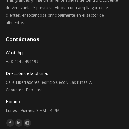
más grandes y financieramente sólidas de Centro Occidente
de Venezuela, Y presta servicios a una amplia gama de
clientes, enfocandose principalmente en el sector de
alimentos.
Contáctanos
WhatsApp:
+58 424-5496199
Dirección de la oficina:
Calle Libertadores, edificio Cecor, Las tunas 2,
Cabudare, Edo Lara
Horario:
Lunes - Viernes: 8 AM - 4 PM
Find us on:
Facebook
Linkedin
Instagram