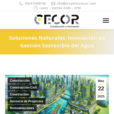
0424-5496199
info@proyectoscecor.com
Lunes – Viernes 8 AM – 4 PM
Search:
Soluciones Naturales: Innovación en
Gestión Sostenible del Agua
You are here:
Construcción
May
22
Construcción Civil
Construction
2025
Gerencia de Proyectos
Remodelaciones