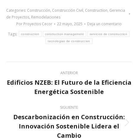
Categories:
Construcción
,
Construcción Civil
,
Construction
,
Gerencia
de Proyectos
,
Remodelaciones
Por
Proyectos Cecor
22 mayo, 2025
Deja un comentario
Tags:
construction
construction management
servicios de construccion
tecnologias de construccion
Post
ANTERIOR
navigation
Edificios NZEB: El Futuro de la Eficiencia
Previous
Energética Sostenible
post:
SIGUIENTE
Descarbonización en Construcción:
Innovación Sostenible Lidera el
Next
post:
Cambio