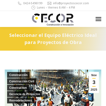
0424-5496199
info@proyectoscecor.com
Lunes – Viernes 8 AM – 4 PM
Search:
Seleccionar el Equipo Eléctrico Ideal
para Proyectos de Obra
You are here:
Construcción
Nov
3
Construcción Civil
Construction
2025
Gerencia de Proyectos
Remodelaciones