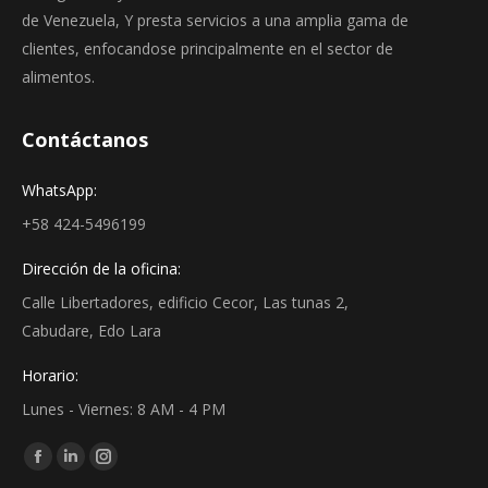
de Venezuela, Y presta servicios a una amplia gama de
clientes, enfocandose principalmente en el sector de
alimentos.
Contáctanos
WhatsApp:
+58 424-5496199
Dirección de la oficina:
Calle Libertadores, edificio Cecor, Las tunas 2,
Cabudare, Edo Lara
Horario:
Lunes - Viernes: 8 AM - 4 PM
Find us on:
Facebook
Linkedin
Instagram