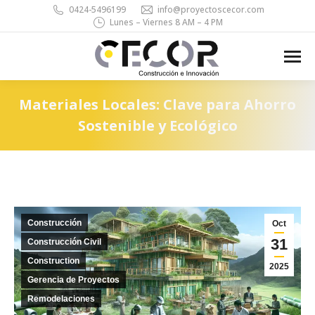
0424-5496199
info@proyectoscecor.com
Lunes – Viernes 8 AM – 4 PM
Search:
Materiales Locales: Clave para Ahorro
Sostenible y Ecológico
You are here:
Construcción
Oct
31
Construcción Civil
Construction
2025
Gerencia de Proyectos
Remodelaciones