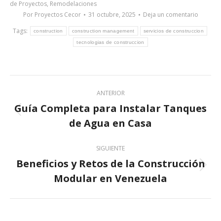
de Proyectos
,
Remodelaciones
Por
Proyectos Cecor
31 octubre, 2025
Deja un comentario
Tags:
construction
construction management
servicios de construccion
tecnologias de construccion
Post
ANTERIOR
navigation
Guía Completa para Instalar Tanques
Previous
de Agua en Casa
post:
SIGUIENTE
Beneficios y Retos de la Construcción
Next
Modular en Venezuela
post: