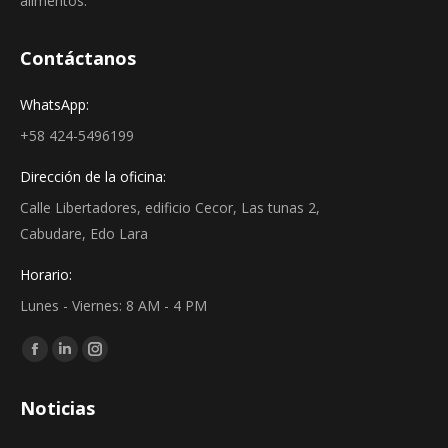
alimentos.
Contáctanos
WhatsApp:
+58 424-5496199
Dirección de la oficina:
Calle Libertadores, edificio Cecor, Las tunas 2,
Cabudare, Edo Lara
Horario:
Lunes - Viernes: 8 AM - 4 PM
Find us on:
Facebook
Linkedin
Instagram
page
page
page
Noticias
opens
opens
opens
in
in
in