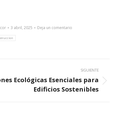
cor
3 abril, 2025
Deja un comentario
struccion
SIGUIENTE
ones Ecológicas Esenciales para
Edificios Sostenibles