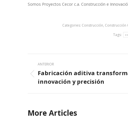
Somos Proyectos Cecor c.a. Construcción e Innovació
Categories:
Construcción
,
Construcción C
Tags:
c
Post
ANTERIOR
navigation
Fabricación aditiva transforma
Previous
innovación y precisión
post:
More Articles