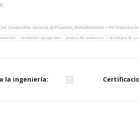
n.
ivil
,
Construction
,
Gerencia de Proyectos
,
Remodelaciones
Por
Proyectos Ce
onstruction
construction management
servicios de construccion
tecnologias de con
 la ingeniería:
Certificaci
Next
post: