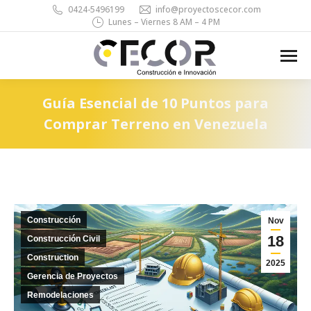
0424-5496199
info@proyectoscecor.com
Lunes – Viernes 8 AM – 4 PM
Search:
Guía Esencial de 10 Puntos para
Comprar Terreno en Venezuela
You are here:
Construcción
Nov
18
Construcción Civil
Construction
2025
Gerencia de Proyectos
Remodelaciones