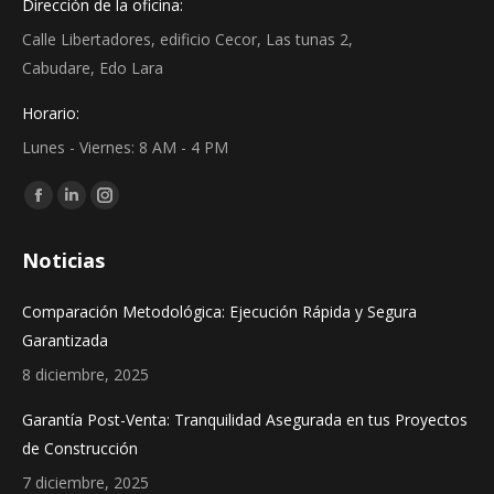
Dirección de la oficina:
Calle Libertadores, edificio Cecor, Las tunas 2,
Cabudare, Edo Lara
Horario:
Lunes - Viernes: 8 AM - 4 PM
Find us on:
Facebook
Linkedin
Instagram
page
page
page
Noticias
opens
opens
opens
in
in
in
Comparación Metodológica: Ejecución Rápida y Segura
new
new
new
Garantizada
window
window
window
8 diciembre, 2025
Garantía Post-Venta: Tranquilidad Asegurada en tus Proyectos
de Construcción
7 diciembre, 2025