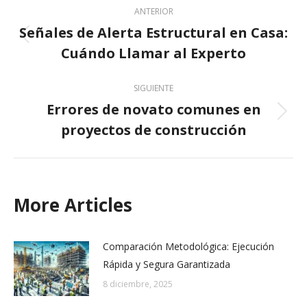
ANTERIOR
navigation
Señales de Alerta Estructural en Casa:
Previous
Cuándo Llamar al Experto
post:
SIGUIENTE
Errores de novato comunes en
Next
proyectos de construcción
post:
More Articles
Comparación Metodológica: Ejecución
Rápida y Segura Garantizada
8 diciembre, 2025