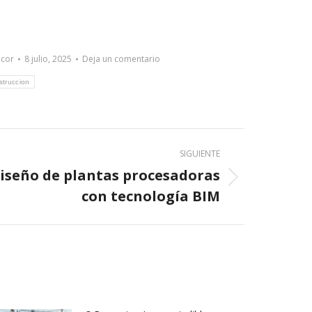
ecor
8 julio, 2025
Deja un comentario
struccion
SIGUIENTE
diseño de plantas procesadoras
con tecnología BIM