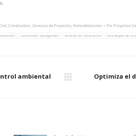
n.
ivil
,
Construction
,
Gerencia de Proyectos
,
Remodelaciones
Por
Proyectos C
onstruction
construction management
servicios de construccion
tecnologias de con
ontrol ambiental
Optimiza el 
Next
post: