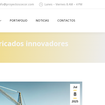
nfo@proyectoscecor.com
Lunes – Viernes 8 AM – 4 PM
PORTAFOLIO
NOTICIAS
CONTACTOS
Search:
ricados innovadores
Jul
8
2025