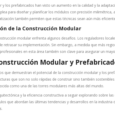
 y los prefabricados han visto un aumento en la calidad y la adapta
plea para diseñar y planificar los módulos con precisión milimétrica
matización también permiten que estas técnicas sean aún más eficiente
ión de la Construcción Modular
nstrucción modular enfrenta algunos desafíos. Los reguladores local
de retrasar su implementación. Sin embargo, a medida que más regio
profesionales en esta área también son clave para asegurar un mayor
onstrucción Modular y Prefabricad
s que demuestran el potencial de la construcción modular y los pre
ructuras que son no solo rápidas de construir sino también sostenible
nocida como una de las torres modulares más altas del mundo.
uitectónica y la eficiencia constructiva a seguir explorando sobre las
los que abordan las últimas tendencias y desarrollos en la industria 
s.