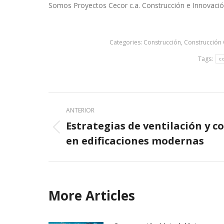
Somos Proyectos Cecor c.a. Construcción e Innovació
Categories:
Construcción
,
Construcción C
Tags:
c
Post
ANTERIOR
navigation
Estrategias de ventilación y c
Previous
en edificaciones modernas
post:
More Articles