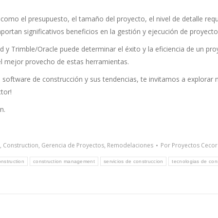
 como el presupuesto, el tamaño del proyecto, el nivel de detalle req
rtan significativos beneficios en la gestión y ejecución de proyecto
 y Trimble/Oracle puede determinar el éxito y la eficiencia de un pro
l mejor provecho de estas herramientas.
oftware de construcción y sus tendencias, te invitamos a explorar m
tor!
n.
,
Construction
,
Gerencia de Proyectos
,
Remodelaciones
Por
Proyectos Cecor
onstruction
construction management
servicios de construccion
tecnologias de con