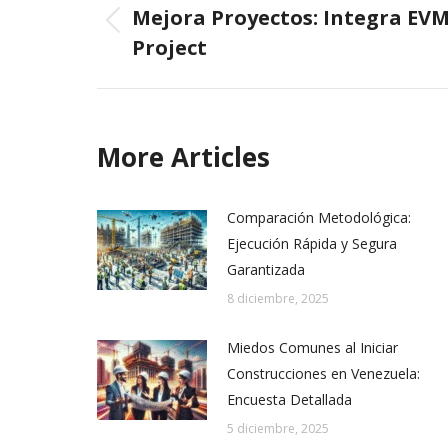
navigation
Mejora Proyectos: Integra EVM
Previous
Project
post:
More Articles
Comparación Metodológica:
Ejecución Rápida y Segura
Garantizada
8 diciembre, 2025
Miedos Comunes al Iniciar
Construcciones en Venezuela:
Encuesta Detallada
5 diciembre, 2025