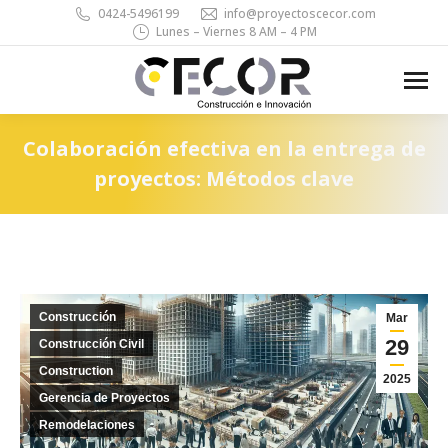
0424-5496199
info@proyectoscecor.com
Lunes – Viernes 8 AM – 4 PM
Search:
Colaboración efectiva en la entrega de
proyectos: Métodos clave
You are here:
Construcción
Mar
29
Construcción Civil
Construction
2025
Gerencia de Proyectos
Remodelaciones