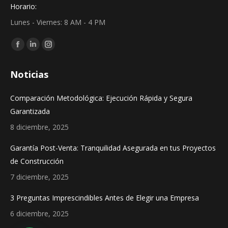
Horario:
Lunes - Viernes: 8 AM - 4 PM
Find us on:
Facebook
Linkedin
Instagram
page
page
page
Noticias
opens
opens
opens
in
in
in
Comparación Metodológica: Ejecución Rápida y Segura
new
new
new
Garantizada
window
window
window
8 diciembre, 2025
Garantía Post-Venta: Tranquilidad Asegurada en tus Proyectos
de Construcción
7 diciembre, 2025
3 Preguntas Imprescindibles Antes de Elegir una Empresa
6 diciembre, 2025