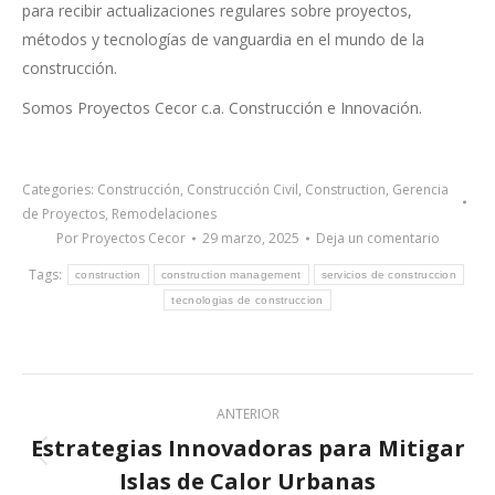
para recibir actualizaciones regulares sobre proyectos,
métodos y tecnologías de vanguardia en el mundo de la
construcción.
Somos Proyectos Cecor c.a. Construcción e Innovación.
Categories:
Construcción
,
Construcción Civil
,
Construction
,
Gerencia
de Proyectos
,
Remodelaciones
Por
Proyectos Cecor
29 marzo, 2025
Deja un comentario
Tags:
construction
construction management
servicios de construccion
tecnologias de construccion
Post
ANTERIOR
navigation
Estrategias Innovadoras para Mitigar
Previous
Islas de Calor Urbanas
post: