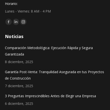
Horario:
Lunes - Viernes: 8 AM - 4 PM
Find us on:
Facebook
Linkedin
Instagram
page
page
page
Noticias
opens
opens
opens
in
in
in
Comparación Metodológica: Ejecución Rápida y Segura
new
new
new
Garantizada
window
window
window
8 diciembre, 2025
Garantía Post-Venta: Tranquilidad Asegurada en tus Proyectos
de Construcción
7 diciembre, 2025
3 Preguntas Imprescindibles Antes de Elegir una Empresa
6 diciembre, 2025