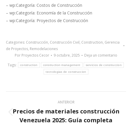
– wp:Categoría: Costos de Construcción
– wp:Categoría: Economía de la Construcción
– wp:Categoría: Proyectos de Construcción
Categories:
Construcción
,
Construcción Civil
,
Construction
,
Gerencia
de Proyectos
,
Remodelaciones
Por
Proyectos Cecor
9 octubre, 2025
Deja un comentario
Tags:
construction
construction management
servicios de construccion
tecnologias de construccion
Post
ANTERIOR
navigation
Precios de materiales construcción
Previous
Venezuela 2025: Guía completa
post: