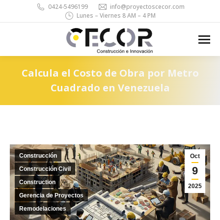
0424-5496199
info@proyectoscecor.com
Lunes – Viernes 8 AM – 4 PM
Search:
Calcula el Costo de Obra por Metro
Cuadrado en Venezuela
You are here:
Construcción
Oct
9
Construcción Civil
Construction
2025
Gerencia de Proyectos
Remodelaciones