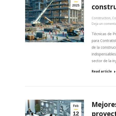
constr
2025
Construction
,
Co
Deja un comenta
Técnicas de Pr
para Contratist
de la construc
indispensables
sector de la i
Read article
Mejore
Feb
proyec
12