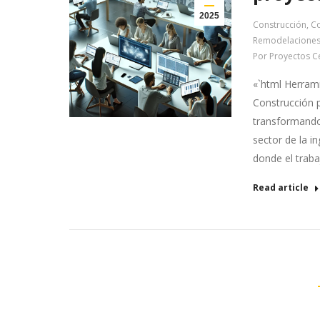
2025
Construcción
,
Co
Remodelacione
Por
Proyectos C
«`html Herram
Construcción 
transformando 
sector de la i
donde el traba
Read article