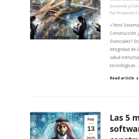
Economía y Cons
Por
Proyectos C
«`html Sistema
Construcción ¿
Esenciales? En
integridad de 
salud estructu
tecnológicas…
Read article
Las 5 
Feb
softwa
13
2025