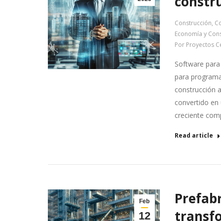
constr
Construcción
,
Co
Economía y Cons
Por
Proyectos C
Software para 
para programa
construcción a
convertido en 
creciente com
Read article
Prefabr
Feb
transf
12