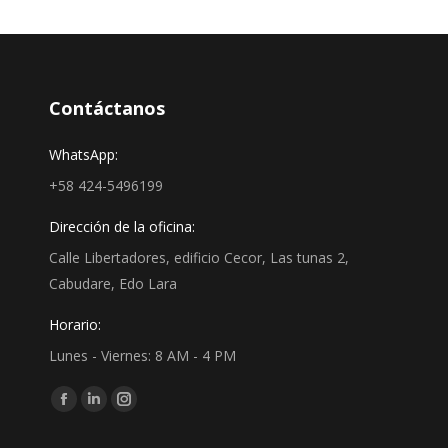
Contáctanos
WhatsApp:
+58 424-5496199
Dirección de la oficina:
Calle Libertadores, edificio Cecor, Las tunas 2,
Cabudare, Edo Lara
Horario:
Lunes - Viernes: 8 AM - 4 PM
Find us on:
Facebook
Linkedin
Instagram
page
page
page