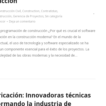
ucción
nstrucción Civil
,
Construction
,
Contratistas
,
trucción
,
Gerencia de Proyectos
,
Sin categoría
ecor
Deja un comentario
programación de construcción ¿Por qué es crucial el software
ción en la construcción moderna? En el mundo de la
ctual, el uso de tecnología y software especializado se ha
un componente esencial para el éxito de los proyectos. La
plejidad de las obras modernas y la necesidad de…
icación: Innovadoras técnicas
ormando la industria de