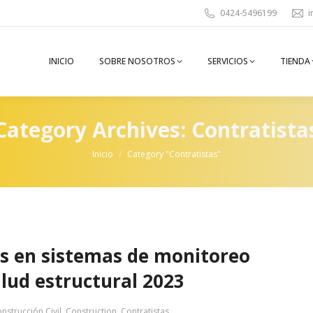
0424-5496199
i
INICIO
SOBRE NOSOTROS
SERVICIOS
TIENDA
Category Archives:
Contratista
You are here:
Inicio
Category "Contratistas"
s en sistemas de monitoreo
lud estructural 2023
nstrucción Civil
,
Construction
,
Contratistas
,