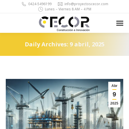
0424-5496199
info@proyectoscecor.com
Lunes – Viernes 8 AM – 4 PM
Search:
Daily Archives:
9 abril, 2025
You are here:
Abr
9
2025