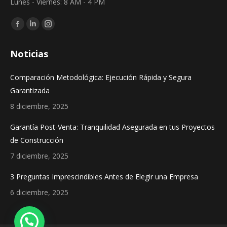
Lunes - Viernes: 8 AM - 4 PM
Find us on:
Facebook
Linkedin
Instagram
page
page
page
Noticias
opens
opens
opens
in
in
in
Comparación Metodológica: Ejecución Rápida y Segura
new
new
new
Garantizada
window
window
window
8 diciembre, 2025
Garantía Post-Venta: Tranquilidad Asegurada en tus Proyectos
de Construcción
7 diciembre, 2025
3 Preguntas Imprescindibles Antes de Elegir una Empresa
6 diciembre, 2025