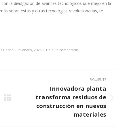
con la divulgación de avances tecnológicos que mejoren la
r más sobre estas y otras tecnologías revolucionarias, te
os Cecor
25 enero, 2025
Deja un comentario
SIGUIENTE
Innovadora planta
transforma residuos de
Next
construcción en nuevos
post:
materiales