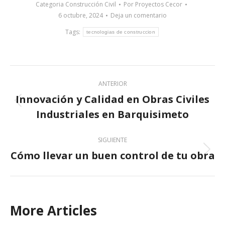
Categoria
Construcción Civil
Por
Proyectos Cecor
6 octubre, 2024
Deja un comentario
Tags:
tecnologias de construccion
Post
ANTERIOR
navigation
Innovación y Calidad en Obras Civiles
Previous
Industriales en Barquisimeto
post:
SIGUIENTE
Cómo llevar un buen control de tu obra
Next
post:
More Articles