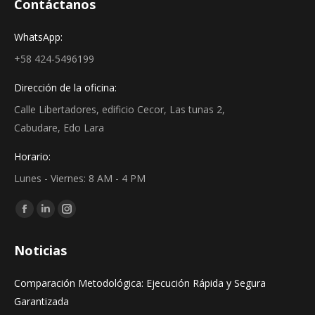
Contáctanos
WhatsApp:
+58 424-5496199
Dirección de la oficina:
Calle Libertadores, edificio Cecor, Las tunas 2,
Cabudare, Edo Lara
Horario:
Lunes - Viernes: 8 AM - 4 PM
Find us on:
Facebook
Linkedin
Instagram
page
page
page
Noticias
opens
opens
opens
in
in
in
Comparación Metodológica: Ejecución Rápida y Segura
new
new
new
Garantizada
window
window
window