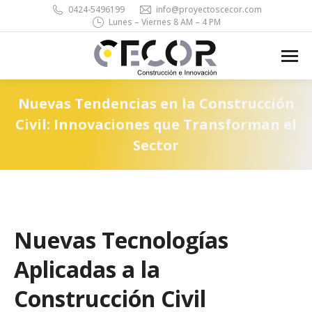
0424-5496199
info@proyectoscecor.com
Lunes – Viernes 8 AM – 4 PM
Search:
Nuevas Tendencias en la Construcción
Civil: Innovaciones que Transforman el
Sector
You are here:
Nuevas Tecnologías
Aplicadas a la
Construcción Civil