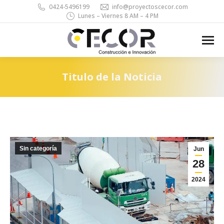
0424-5496199
info@proyectoscecor.com
Lunes – Viernes 8 AM – 4 PM
Search:
Titulo de la Noticia
You are here:
Sin categoría
Jun
28
2024