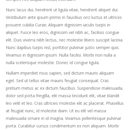
Nunc lacus dui, hendrerit ut ligula vitae, hendrerit aliquet dui.
Vestibulum ante ipsum primis in faucibus orci luctus et ultrices
posuere cubilia Curae; Aliquam dignissim iaculis turpis in
aliquet. Fusce leo eros, dignissim vel nibh ac, facilisis congue
elit. Duis viverra nibh lectus, nec molestie libero suscipit lacinia.
Nunc dapibus turpis nisl, porttitor pulvinar justo semper quis.
Vivamus in dignissim ipsum. Nulla facilisi. Morbi non nulla a
nulla scelerisque molestie. Donec id congue ligula.
Nullam imperdiet risus sapien, sed dictum mauris aliquam
eget. Sed ut tellus vitae mauris feugiat consequat. Cras
pretium metus ac ex dictum faucibus. Suspendisse malesuada,
dolor sed porta fringilla, elit massa tincidunt elit, vitae blandit
leo velit et leo. Cras ultricies molestie elit ac placerat. Phasellus
at feugiat nunc, id molestie diam. Ut eu elit vel massa
malesuada ornare in id magna. Vivamus pellentesque pulvinar
porta. Curabitur cursus condimentum ex non aliquam. Morbi