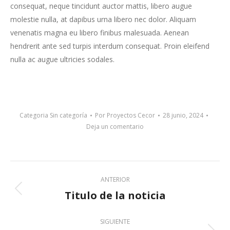
consequat, neque tincidunt auctor mattis, libero augue
molestie nulla, at dapibus urna libero nec dolor. Aliquam
venenatis magna eu libero finibus malesuada. Aenean
hendrerit ante sed turpis interdum consequat. Proin eleifend
nulla ac augue ultricies sodales.
Categoria
Sin categoría
Por
Proyectos Cecor
28 junio, 2024
Deja un comentario
Post
ANTERIOR
navigation
Titulo de la noticia
Previous
post:
SIGUIENTE