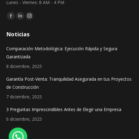
Lunes - Viernes: 8 AM - 4 PM
Find us on:
Facebook
Linkedin
Instagram
page
page
page
Noticias
opens
opens
opens
in
in
in
Comparación Metodológica: Ejecución Rápida y Segura
new
new
new
Garantizada
window
window
window
8 diciembre, 2025
Garantía Post-Venta: Tranquilidad Asegurada en tus Proyectos
de Construcción
7 diciembre, 2025
3 Preguntas Imprescindibles Antes de Elegir una Empresa
6 diciembre, 2025