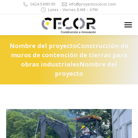
0424-5496199
info@proyectoscecor.com
Lunes – Viernes 8 AM – 4 PM
Search:
Nombre del proyectoConstrucción de
muros de contención de tierras para
obras industrialesNombre del
proyecto
You are here: