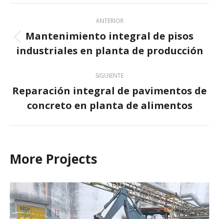
Navegación
ANTERIOR
entre
Mantenimiento integral de pisos
Proyecto
proyectos
industriales en planta de producción
anterior
SIGUIENTE
Reparación integral de pavimentos de
Proyecto
concreto en planta de alimentos
siguiente
More Projects