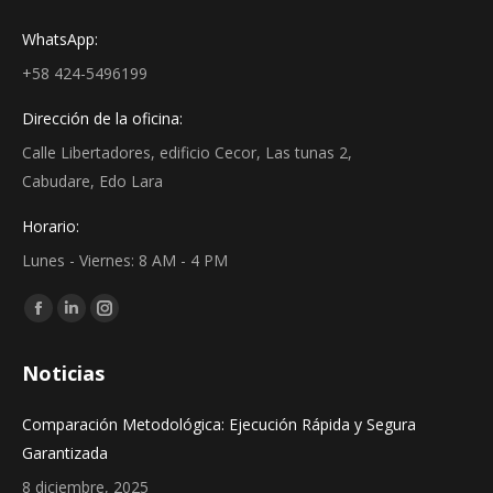
WhatsApp:
+58 424-5496199
Dirección de la oficina:
Calle Libertadores, edificio Cecor, Las tunas 2,
Cabudare, Edo Lara
Horario:
Lunes - Viernes: 8 AM - 4 PM
Find us on:
Facebook
Linkedin
Instagram
page
page
page
Noticias
opens
opens
opens
in
in
in
Comparación Metodológica: Ejecución Rápida y Segura
new
new
new
Garantizada
window
window
window
8 diciembre, 2025