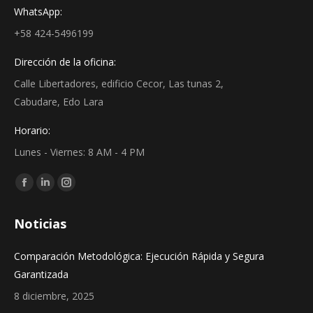
WhatsApp:
+58 424-5496199
Dirección de la oficina:
Calle Libertadores, edificio Cecor, Las tunas 2,
Cabudare, Edo Lara
Horario:
Lunes - Viernes: 8 AM - 4 PM
Find us on:
Facebook
Linkedin
Instagram
page
page
page
Noticias
opens
opens
opens
in
in
in
Comparación Metodológica: Ejecución Rápida y Segura
new
new
new
Garantizada
window
window
window
8 diciembre, 2025