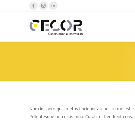
Facebook
Instagram
Linkedin
page
page
page
opens
opens
opens
in
in
in
new
new
new
window
window
window
Nam id libero quis metus tincidunt aliquet. In molestie
Pellentesque non risus urna. Curabitur hendrerit conva