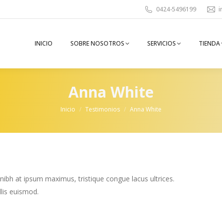
0424-5496199
i
INICIO
SOBRE NOSOTROS
SERVICIOS
TIENDA
Anna White
You are here:
Inicio
Testimonios
Anna White
 nibh at ipsum maximus, tristique congue lacus ultrices.
llis euismod.