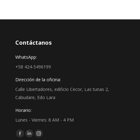
Contáctanos
WhatsApp:
+58 424-5496199
Dirección de la oficina:
Calle Libertadores, edificio Cecor, Las tunas 2,
Cabudare, Edo Lara
Horario:
Lunes - Viernes: 8 AM - 4 PM
Find us on:
Facebook
Linkedin
Instagram